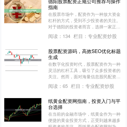
德阳股票配资正规公司推荐与操作
指南
在股票市场中，配资作为一种放大资金
杠杆的方式，受到不少投资者的关注。
对于德阳的投资者而言，选择一家正规
的配资公司至关重要。本文将为您推荐
阅读：
134
栏目：
专业配资炒股
德阳地区的正规配资公司，....
股票配资源码，高效SEO优化标题
生成
在数字化投资时代，股票配资作为一种
灵活的杠杆工具，吸引了众多投资者的
关注。然而，面对海量信息股民配资平
台，如何让您的股票配资相关内容在搜
阅读：
65
栏目：
专业配资炒股
索引擎中脱颖而出？答案在....
纸黄金配资网指南，投资入门与平
台选择
在当前的金融市场中，纸黄金作为一种
便捷的黄金投资方式，正受到越来越多
投资者的关注。而纸黄金配资网则为投