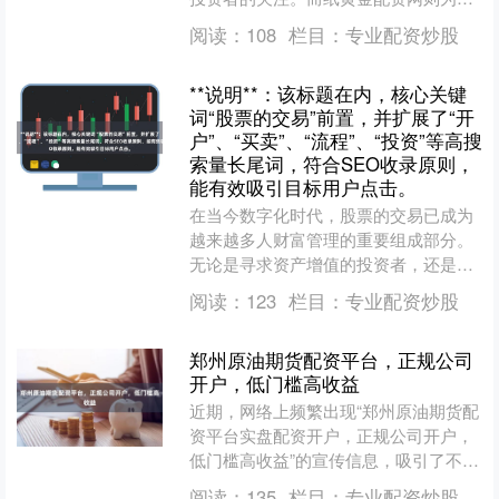
资者提供了杠杆化参与黄金市场的机
阅读：
108
栏目：
专业配资炒股
会。本文将从投资入门和平台....
**说明**：该标题在内，核心关键
词“股票的交易”前置，并扩展了“开
户”、“买卖”、“流程”、“投资”等高搜
索量长尾词，符合SEO收录原则，
能有效吸引目标用户点击。
在当今数字化时代，股票的交易已成为
越来越多人财富管理的重要组成部分。
无论是寻求资产增值的投资者，还是希
望学习理财知识的新手，了解股票交易
阅读：
123
栏目：
专业配资炒股
的基本流程和投资策略都至....
郑州原油期货配资平台，正规公司
开户，低门槛高收益
近期，网络上频繁出现“郑州原油期货配
资平台实盘配资开户，正规公司开户，
低门槛高收益”的宣传信息，吸引了不少
投资者的目光。这类宣传往往描绘了一
阅读：
135
栏目：
专业配资炒股