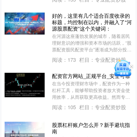
幅轻松获取高额回报的....
好的，这里有几个适合百度收录的
标题，均控制在以内，并融入了“河
源股票配资”这个关键词：
在河源这座蓬勃发展的城市，随着居民
理财意识的增强和资本市场的活跃，“股
票配资股民配资平台”逐渐成为部分投资
者关注的话题。它如同一把双刃剑，既
阅读：
173
栏目：
专业配资炒股
能放大收益股民配资平....
配资官方网站_正规平台_安全可靠
在当今投资理财市场中，配资作为一种
杠杆工具，能够帮助投资者放大资金使
用效率，从而获取更高收益。然而专业
配资炒股，面对市场上数量众多的配资
阅读：
105
栏目：
专业配资炒股
平台，如何选择一家正规、....
股票杠杆账户怎么开？新手避坑指
南