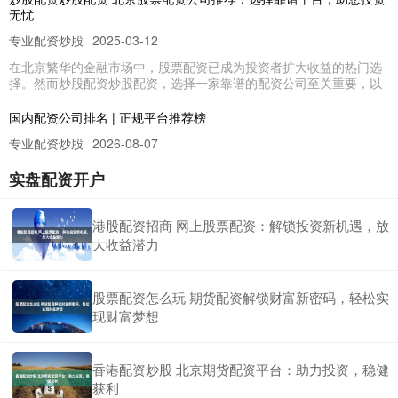
无忧
专业配资炒股
2025-03-12
在北京繁华的金融市场中，股票配资已成为投资者扩大收益的热门选
择。然而炒股配资炒股配资，选择一家靠谱的配资公司至关重要，以
国内配资公司排名 | 正规平台推荐榜
专业配资炒股
2026-08-07
在股票市场中，配资作为一种放大资金杠杆的工具股民配资平台，受
实盘配资开户
到不少投资者的关注。然而，面对市场上众多的配资公司，如何选择
永康市股票配资 股票配资：小资金撬动大收益，轻松赚取高额利润
港股配资招商 网上股票配资：解锁投资新机遇，放
大收益潜力
实盘配资开户
2024-12-05
股票配资是一种利用杠杆原理放大资金的投资方式，它可以让投资者
以小资金撬动大收益。配资公司会向投资者提供一定比例的资金永康
股票配资怎么玩 期货配资解锁财富新密码，轻松实
现财富梦想
香港配资炒股 北京期货配资平台：助力投资，稳健
获利