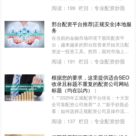
配资公司，如何选择一家正规、安全、
阅读：
199
栏目：
专业配资炒股
透明的平台，成为许多股民....
邢台配资平台推荐|正规安全|本地服
务
在当前的金融市场环境下股民配资平
台，越来越多的邢台投资者开始关注配
资这一投资工具。然而，面对市场上众
多的配资平台，如何选择一家正规安
阅读：
191
栏目：
专业配资炒股
全、提供本地服务的平台，成为....
根据您的要求，这里提供适合SEO
收录且标题不重复的配资公司网站
标题（均在以内）：
1. **2025年正规配资平台排名：十大安
全可靠配资公司推荐** 2. **新手炒股必
看：如何选择正规配资公司及操作流程
** 3. **配资炒股风险与收益：资....
阅读：
137
栏目：
专业配资炒股